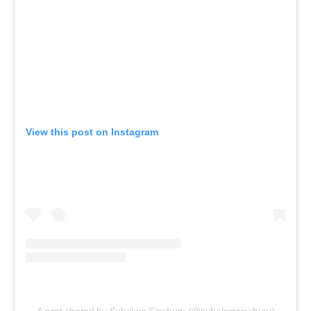
View this post on Instagram
A post shared by Subekxa Sinchury (@subekxasinchury)