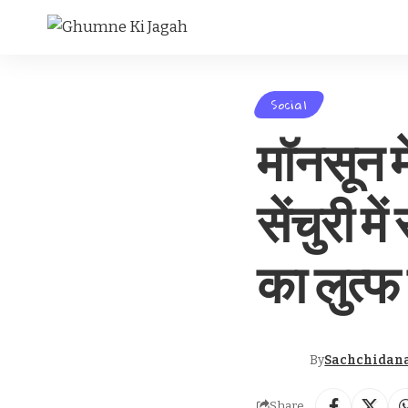
Social
मॉनसून म
सेंचुरी म
का लुत्फ
By
Sachchidan
Share