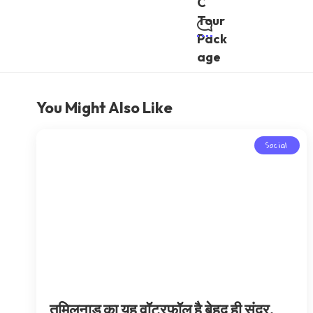
You Might Also Like
Social
तमिलनाडू का यह वॉटरफॉल है बेहद ही सुंदर,