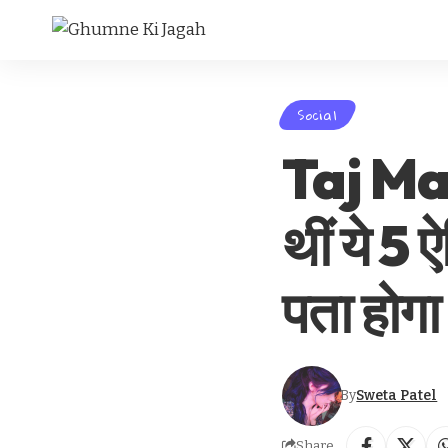
Social
Taj Mah
थीं ये 5
पता होगा
By
Sweta Patel
Share