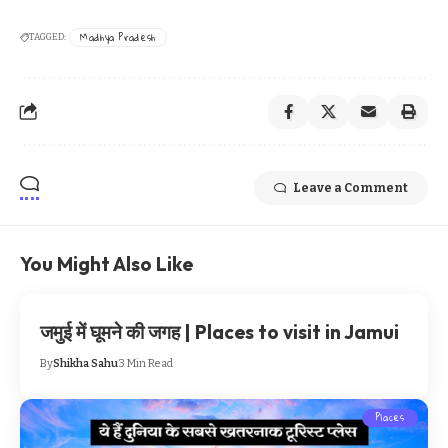
Madhya Pradesh
TAGGED:
Leave a Comment
You Might Also Like
जमुई में घूमने की जगह | Places to visit in Jamui
By
Shikha Sahu
3 Min Read
Places