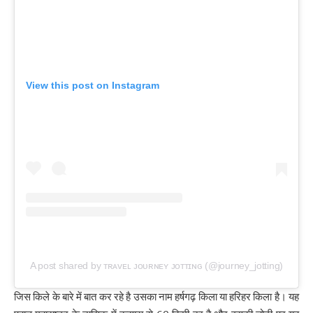
View this post on Instagram
A post shared by ᴛʀᴀᴠᴇʟ ᴊᴏᴜʀɴᴇʏ ᴊᴏᴛᴛɪɴɢ (@journey_jotting)
जिस किले के बारे में बात कर रहे है उसका नाम हर्षगढ़ किला या हरिहर किला है। यह