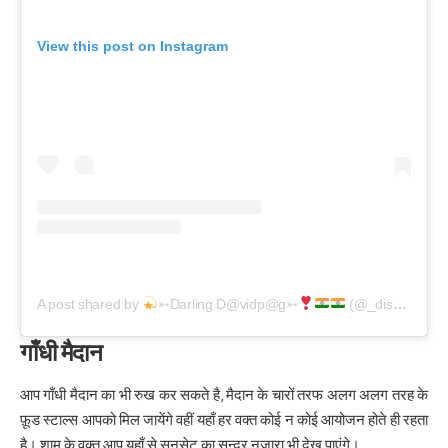
View this post on Instagram
A post shared by
➳Darling D@vidp@g➳
(@_discovery_of_nature)
गाँधी
मैदान
आप गाँधी मैदान का भी रुख कर सकते है, मैदान के चारों तरफ अलग अलग तरह के
फ़ूड स्टाल्स आपको मिल जायेंगे वहीं यहाँ हर वक्त कोई न कोई आयोजन होते ही रहता
है। शाम के वक्त आप यहाँ से सनसेट का सुन्दर नजारा भी देख पाएंगे।