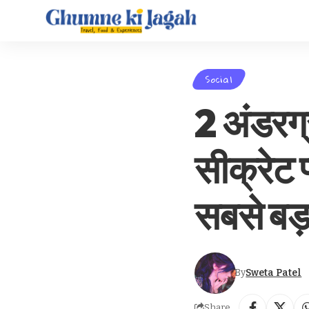
Social
2 अंडरग्
सीक्रेट 
सबसे बड़ा
By
Sweta Patel
Share