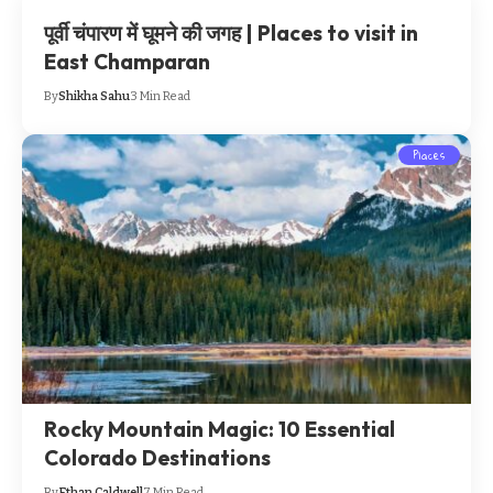
पूर्वी चंपारण में घूमने की जगह | Places to visit in
East Champaran
By
Shikha Sahu
3 Min Read
Places
Rocky Mountain Magic: 10 Essential
Colorado Destinations
By
Ethan Caldwell
7 Min Read