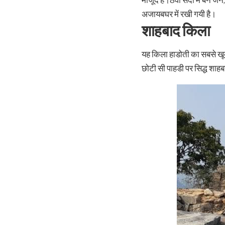
मौजूद है।8वी सदी में बने जै
अजायबघर में रखी गयी है।
शाहबाद किला
यह किला हाडोती का सबसे खूब
छोटी सी पाहडी पर सिद्ध शाह