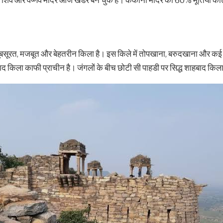
न, शिव और वैष्णव मंदिर आज खंडर बन चुके है। ककोनी मंदिर की 60% मूर्तियाँ क
सूरत, मजबूत और बेहतरीन किला है। इस किले में तोपखाना, बरुदखाना और कई मंद
बाद किला काफी प्राचीन है। जंगलों के बीच छोटी सी पाहडी पर सिद्ध शाहबाद किल