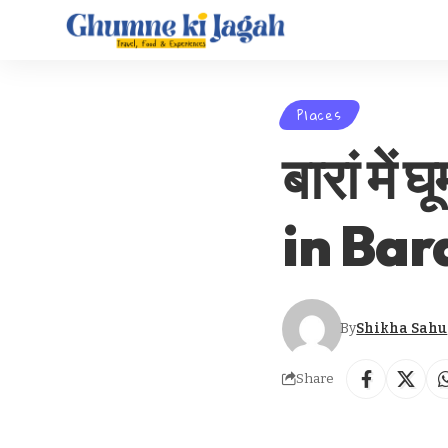
Places
बारां मे
in Bar
By
Shikha Sahu
Share