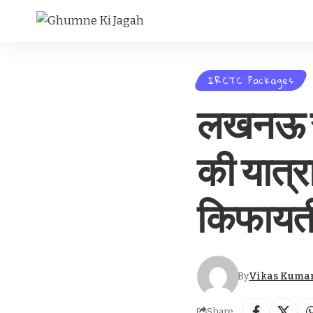
IRCTC Packages
लखनऊ से
की यात्र
किफायती
By
Vikas Kuma
Share