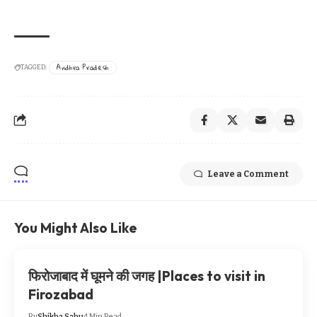
Andhra Pradesh
TAGGED:
Leave a Comment
You Might Also Like
फिरोजाबाद में घूमने की जगह |Places to visit in
Firozabad
By
Shikha Sahu
4 Min Read